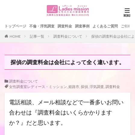
トップページ
不倫・浮気調査
調査料金
調査事例
よくあるご質問
ご相談
HOME
記事一覧
調査料金について
探偵の調査料金は会社によ
探偵の調査料金は会社によって全く違います。
調査料金について
女性調査室レディース・ミッション
,
姫路市
,
探偵
,
浮気調査
,
調査料金
電話相談、メール相談などで一番多いお問い
合わせは『調査料金はいく
らかかります
か？』だと思います。