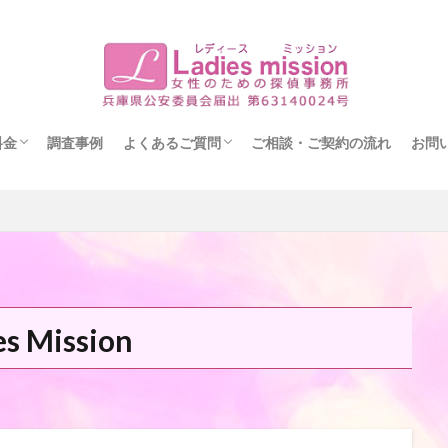
料金
調査事例
よくあるご質問
ご相談・ご契約の流れ
お問
りたい
い
い
事例：Aプラン（12時間プラン）
事例：Bプラン（24時間プラン）
事例：Cプラン（36時間プラン）
書サンプル
探偵社の選び方
es Mission