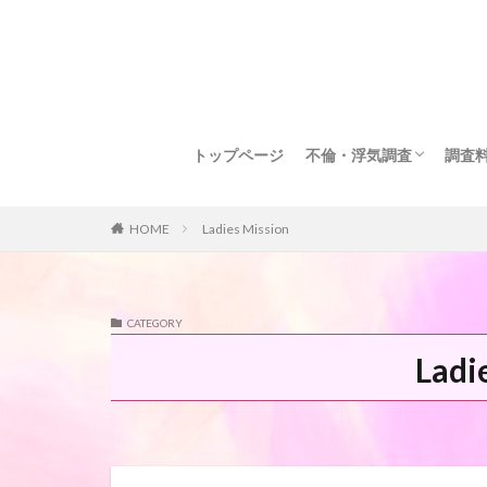
トップページ
不倫・浮気調査
調査
浮気調査をするべきか知
とにかく浮気調査をした
有利に離婚したい方へ
関係を修復・再構築した
調査
調査
調査
報告
HOME
Ladies Mission
CATEGORY
Ladi