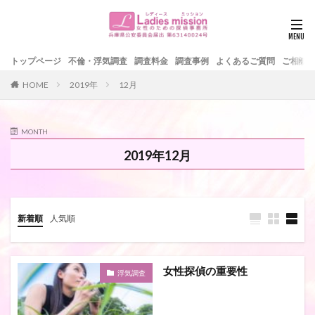
トップページ
不倫・浮気調査
調査料金
調査事例
よくあるご質問
ご相談
HOME
2019年
12月
MONTH
2019年12月
新着順
人気順
女性探偵の重要性
浮気調査