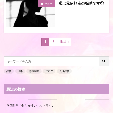
私は元依頼者の探偵です①
ブログ
1
2
Next
探偵
姫路
浮気調査
ブログ
女性探偵
最近の投稿
浮気問題で悩む女性のホットライン