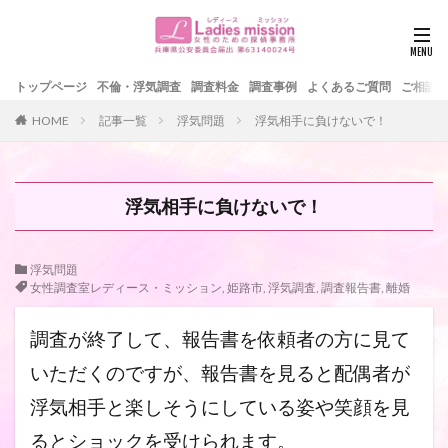
トップページ
不倫・浮気調査
調査料金
調査事例
よくあるご質問
ご相談
HOME
記事一覧
浮気問題
浮気相手に負けないで！
浮気相手に負けないで！
浮気問題
女性調査室レディース・ミッション
,
姫路市
,
浮気調査
,
調査報告書
,
離婚
調査が終了して、報告書を依頼者の方に見て
いただくのですが、報
告書を見ると配偶者が
浮気相手と楽しそうにしている姿や笑顔を見
るとショ
ックを受けられます。