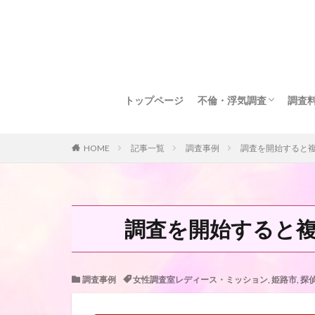
トップページ
不倫・浮気調査
調査
浮気調査をするべきか知
とにかく浮気調査をした
有利に離婚したい方へ
関係を修復・再構築した
調査
調査
調査
報告
HOME
記事一覧
調査事例
調査を開始すると
調査を開始すると
調査事例
女性調査室レディース・ミッション
,
姫路市
,
探