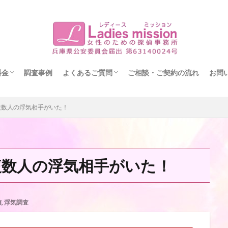
料金
調査事例
よくあるご質問
ご相談・ご契約の流れ
お問
りたい
い
い
事例：Aプラン（12時間プラン）
事例：Bプラン（24時間プラン）
事例：Cプラン（36時間プラン）
書サンプル
探偵社の選び方
複数人の浮気相手がいた！
複数人の浮気相手がいた！
偵
,
浮気調査