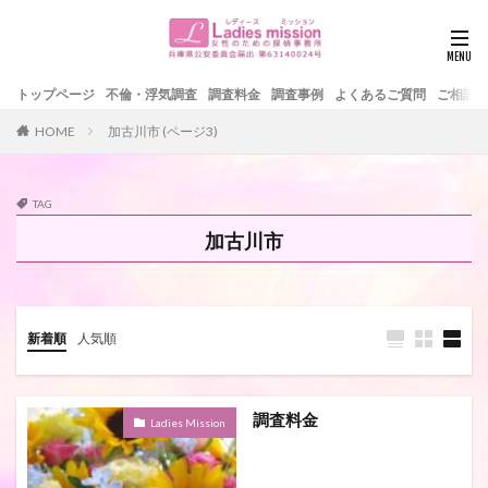
トップページ
不倫・浮気調査
調査料金
調査事例
よくあるご質問
ご相談
HOME
加古川市 (ページ3)
TAG
加古川市
新着順
人気順
調査料金
Ladies Mission