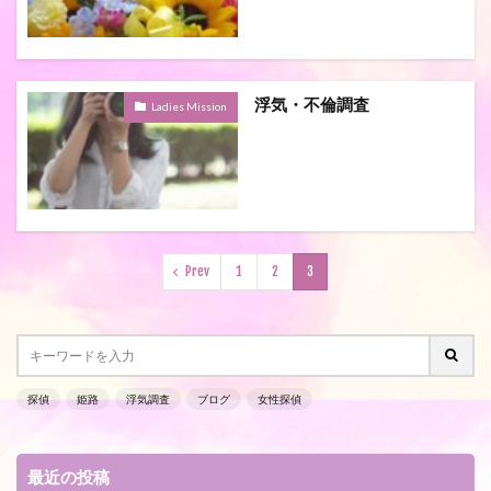
浮気・不倫調査
Ladies Mission
Prev
1
2
3
探偵
姫路
浮気調査
ブログ
女性探偵
最近の投稿